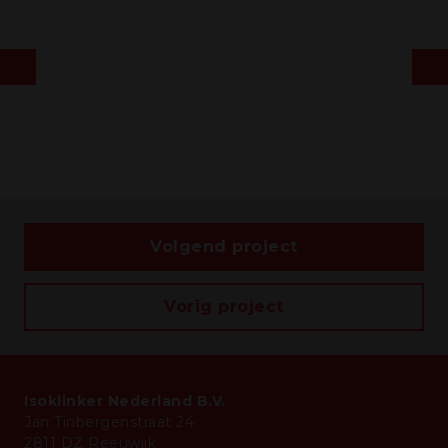
Volgend project
Vorig project
Isoklinker Nederland B.V.
Jan Tinbergenstraat 24
2811 DZ Reeuwijk