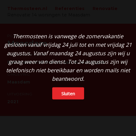
Thermosteen.nl
Referenties
Renovatie
Renovatie 14 woningen te Maasdam
Thermosteen is vanwege de zomervakantie
PLAATS
Maasdam
gesloten vanaf vrijdag 24 juli tot en met vrijdag 21
augustus. Vanaf maandag 24 augustus zijn wij u
WERKZAAMHEDEN
graag weer van dienst. Tot 24 augustus zijn wij
Renovatie HSB Prefab van 14 woningen
telefonisch niet bereikbaar en worden mails niet
OMGEVING
beantwoord.
Maasdam
Sluiten
UITVOERING
2021