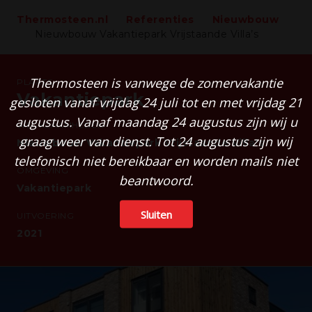
Thermosteen.nl
Referenties
Nieuwbouw
Nieuwbouw Vakantiepark Vrijstaande Villa’s
Thermosteen is vanwege de zomervakantie
PLAATS
Vakantiepark
gesloten vanaf vrijdag 24 juli tot en met vrijdag 21
augustus. Vanaf maandag 24 augustus zijn wij u
WERKZAAMHEDEN
graag weer van dienst. Tot 24 augustus zijn wij
Nieuwbouw Vakantiepark Vrijstaande Villa's
telefonisch niet bereikbaar en worden mails niet
OMGEVING
beantwoord.
Vakantiepark
Sluiten
UITVOERING
2021