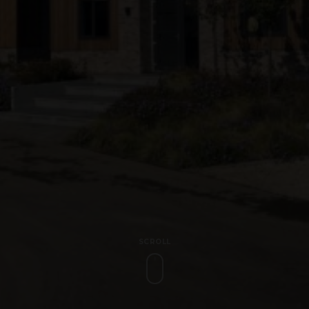
0182-395043
SCROLL