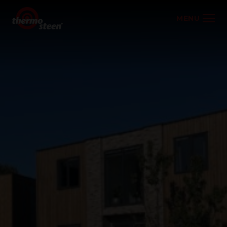
MENU
Vaste platen systeem
Fugenleitsysteem
Toepassingen
Referenties
Kleurenoverzicht
Contact