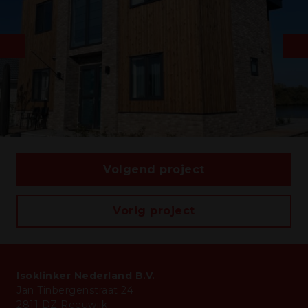
Volgend project
Vorig project
Isoklinker Nederland B.V.
Jan Tinbergenstraat 24
2811 DZ Reeuwijk