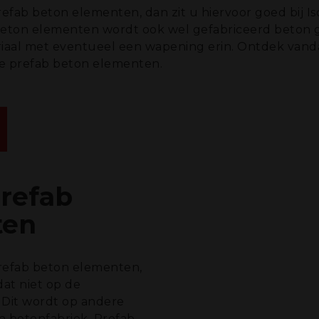
fab beton elementen, dan zit u hiervoor goed bij Is
beton elementen wordt ook wel gefabriceerd beton 
aal met eventueel een wapening erin. Ontdek vandaag
 prefab beton elementen.
refab
ten
efab beton elementen,
at niet op de
 Dit wordt op andere
n betonfabriek. Prefab