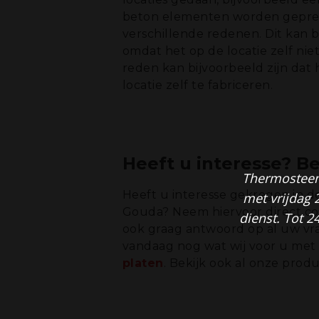
beton elementen worden gepre
verschillende redenen. Dit kan 
omdat het op de locatie zelf nie
reden kan bijvoorbeeld zijn dat 
locatie zelf te fabriceren.
Heeft u interesse? Be
Thermosteen 
Heeft u interesse gekregen in de
met vrijdag 
Gouda? Neem hiervoor direct con
dienst. Tot 2
ook graag antwoord op al uw vra
vandaag nog wat wij voor u met
platen
. Bekijk ook al onze prod