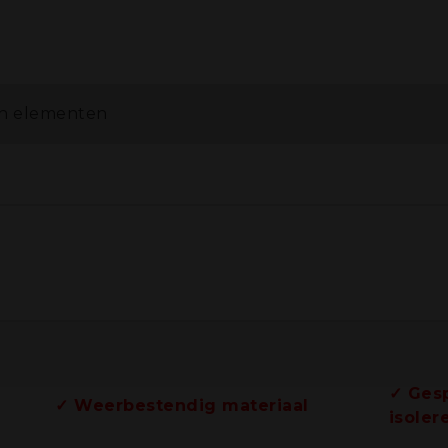
on elementen
ab beton elem
✓ Gesp
✓ Weerbestendig materiaal
isoler