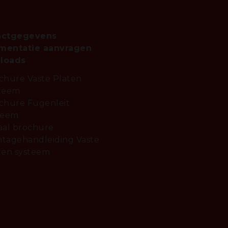
actgegevens
mentatie aanvragen
loads
chure Vaste Platen
teem
chure Fugenleit
teem
aal brochure
tagehandleiding Vaste
ten systeem