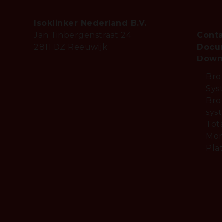
Isoklinker Nederland B.V.
Jan Tinbergenstraat 24
Cont
2811 DZ Reeuwijk
Docu
Down
Bro
Sys
Bro
sys
Tot
Mon
Pla