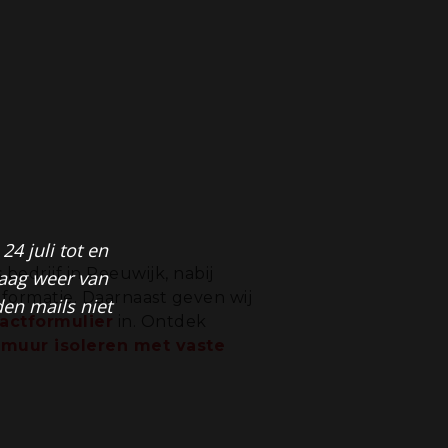
4 juli tot en
bedrijf in Reeuwijk, nabij
raag weer van
formatie. Daarnaast geven wij
den mails niet
actformulier
in. Ontdek
n
muur isoleren met vaste