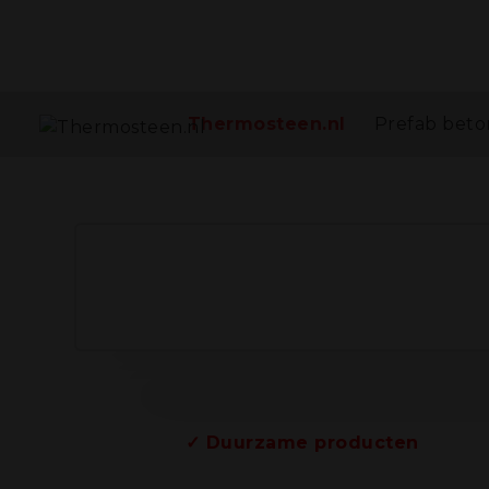
Thermosteen.nl
Prefab bet
Pref
✓ Duurzame producten