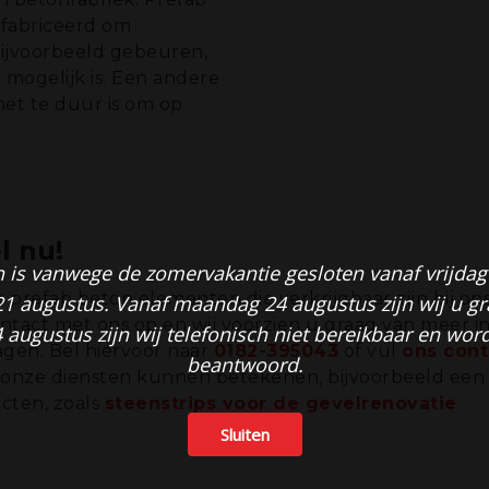
fabriceerd om
bijvoorbeeld gebeuren,
t mogelijk is. Een andere
het te duur is om op
l nu!
is vanwege de zomervakantie gesloten vanaf vrijdag 2
 prefab beton elementen die verkrijgbaar zijn bij ons 
21 augustus. Vanaf maandag 24 augustus zijn wij u g
tact met ons op en wij voorzien u graag van meer in
4 augustus zijn wij telefonisch niet bereikbaar en wor
gen. Bel hiervoor naar
0182-395043
of vul
ons cont
beantwoord.
 onze diensten kunnen betekenen, bijvoorbeeld ee
ucten, zoals
steenstrips voor de gevelrenovatie
.
Sluiten