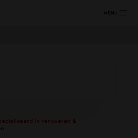
MENU
Vaste platen systeem
Fugenleitsysteem
enten
Toepassingen
Referenties
Kleurenoverzicht
ecialiseerd in renoveren &
en
Contact