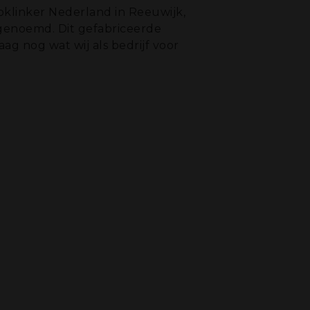
oklinker Nederland in Reeuwijk,
0182-395043
genoemd. Dit gefabriceerde
 nog wat wij als bedrijf voor