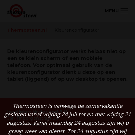
MENU
Thermosteen.nl
Kleurenconfigurator
Vaste platen systeem
Fugenleitsysteem
De kleurenconfigurator werkt helaas niet op
een te klein scherm of een mobiele
telefoon. Voor optimaal gebruik van de
Toepassingen
kleurenconfigurator dient u deze op een
tablet (liggend) of op uw desktop te openen.
Referenties
Kleurenoverzicht
Thermosteen is vanwege de zomervakantie
Isoklinker Nederland B.V.
gesloten vanaf vrijdag 24 juli tot en met vrijdag 21
Jan Tinbergenstraat 24
augustus. Vanaf maandag 24 augustus zijn wij u
Contact
2811 DZ Reeuwijk
graag weer van dienst. Tot 24 augustus zijn wij